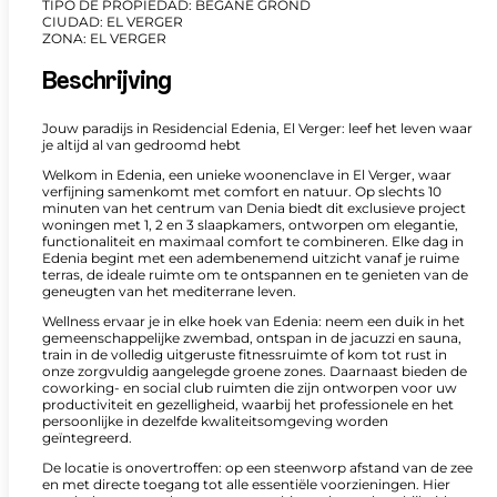
TIPO DE PROPIEDAD: BEGANE GROND
CIUDAD: EL VERGER
ZONA: EL VERGER
Beschrijving
Jouw paradijs in Residencial Edenia, El Verger: leef het leven waar
je altijd al van gedroomd hebt
Welkom in Edenia, een unieke woonenclave in El Verger, waar
verfijning samenkomt met comfort en natuur. Op slechts 10
minuten van het centrum van Denia biedt dit exclusieve project
woningen met 1, 2 en 3 slaapkamers, ontworpen om elegantie,
functionaliteit en maximaal comfort te combineren. Elke dag in
Edenia begint met een adembenemend uitzicht vanaf je ruime
terras, de ideale ruimte om te ontspannen en te genieten van de
geneugten van het mediterrane leven.
Wellness ervaar je in elke hoek van Edenia: neem een duik in het
gemeenschappelijke zwembad, ontspan in de jacuzzi en sauna,
train in de volledig uitgeruste fitnessruimte of kom tot rust in
onze zorgvuldig aangelegde groene zones. Daarnaast bieden de
coworking- en social club ruimten die zijn ontworpen voor uw
productiviteit en gezelligheid, waarbij het professionele en het
persoonlijke in dezelfde kwaliteitsomgeving worden
geïntegreerd.
De locatie is onovertroffen: op een steenworp afstand van de zee
en met directe toegang tot alle essentiële voorzieningen. Hier