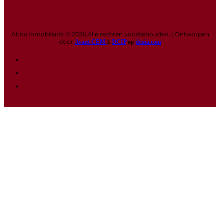
Atina Inmobiliaria © 2026 Alle rechten voorbehouden. | Ontworpen
door
&
Avant CEM
DCIP
op
denia.com