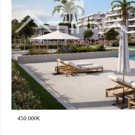
A-
REF:
El Verger
3422ResEdenia
Jouw paradijs in Residencial Edenia, El Verger: leef het
leven waar je altijd al van gedroomd hebt
2
124.50m
3
2
450.000€