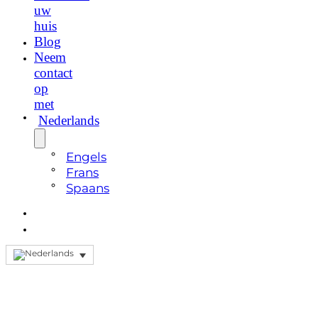
uw
huis
Blog
Neem
contact
op
met
Nederlands
Engels
Frans
Spaans