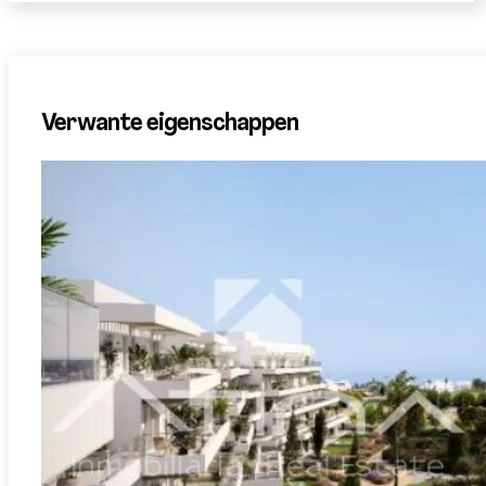
Verwante eigenschappen
A-
REF:
El Verger
3426ResEdenia