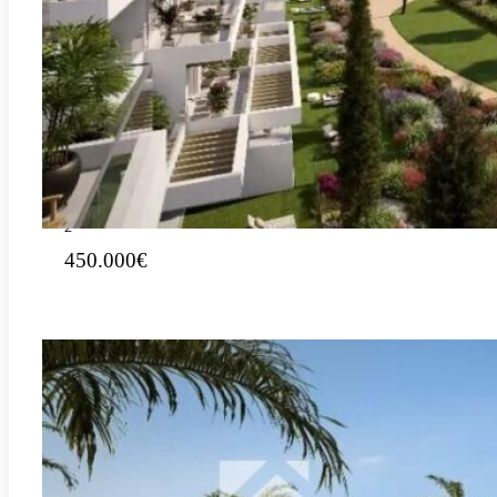
Jouw paradijs in Residencial Edenia, El Verger: leef het
leven waar je altijd al van gedroomd hebt
2
123.43m
3
2
450.000€