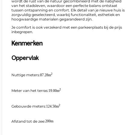
wordt de rust van de natuur gecombineerd met de nabijheid
van het stadsleven, waardoor een perfecte balans ontstaat
tussen ontspanning en comfort. Elk detail van je nieuwe huis is
zorgvuldig geselecteerd, waarbij functionaliteit, esthetiek en
hoogwaardige materialen gegarandeerd zijn.
Je comfort is ook verzekerd met een parkeerplaats bij de prijs
inbegrepen.
Kenmerken
Oppervlak
2
Nuttige meters:
87.28m
2
Meter van het terras:
19.00m
2
Gebouwde meters:
124.50m
Afstand tot de zee:
200m