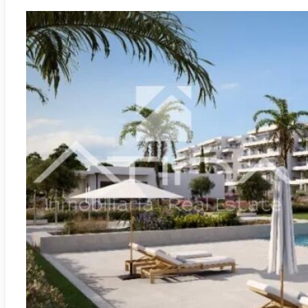
A-
REF:
El Verger
3440ResEdenia
Jouw paradijs in Residencial Edenia, El Verger: leef het
leven waar je altijd al van gedroomd hebt