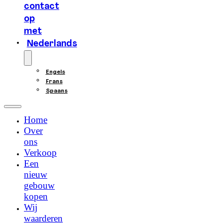
contact
op
met
Nederlands
Engels
Frans
Spaans
Home
Over
ons
Verkoop
Een
nieuw
gebouw
kopen
Wij
waarderen