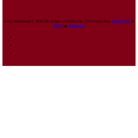
Atina Inmobiliaria © 2026 Alle rechten voorbehouden. | Ontworpen door
Avant CEM
&
DCIP
op
denia.com