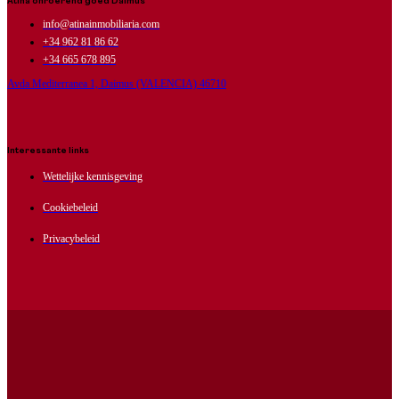
Atina onroerend goed Daimus
info@atinainmobiliaria.com
+34 962 81 86 62
+34 665 678 895
Avda Mediterranea 1, Daimus (VALENCIA) 46710
Interessante links
Wettelijke kennisgeving
Cookiebeleid
Privacybeleid