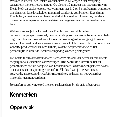
Welkom in Edenia, een unieke woonenclave in El Verger, waar verfijning
samenkomt met comfort en natuur. Op slechts 10 minuten van het centrum van
Denia biedt dit exclusieve project woningen met 1, 2 en 3 slaapkamers, ontworpen
om elegantie, functionaliteit en maximaal comfort te combineren. Elke dag in
Edenia begint met een adembenemend uitzicht vanaf je ruime terras, de ideale
ruimte om te ontspannen en te genieten van de geneugten van het mediterrane
leven.
Wellness ervaar je in elke hoek van Edenia: neem een duik in het
gemeenschappelijke zwembad, ontspan in de jacuzzi en sauna, train in de volledig
uitgeruste fitnessruimte of kom tot rust in onze zorgvuldig aangelegde groene
zones. Daarnaast bieden de coworking- en social club ruimten die zijn ontworpen
voor uw productiviteit en gezelligheid, waarbij het professionele en het
persoonlijke in dezelfde kwaliteitsomgeving worden geïntegreerd.
De locatie is onovertroffen: op een steenworp afstand van de zee en met directe
toegang tot alle essentiële voorzieningen. Hier wordt de rust van de natuur
gecombineerd met de nabijheid van het stadsleven, waardoor een perfecte balans
ontstaat tussen ontspanning en comfort. Elk detail van je nieuwe huis is
zorgvuldig geselecteerd, waarbij functionaliteit, esthetiek en hoogwaardige
materialen gegarandeerd zijn.
Je comfort is ook verzekerd met een parkeerplaats bij de prijs inbegrepen.
Kenmerken
Oppervlak