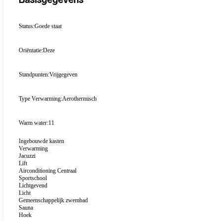
Basisgegevens
Status:
Goede staat
Oriëntatie:
Deze
Standpunten:
Vrijgegeven
Type Verwarming:
Aerothermisch
Warm water:
11
Ingebouwde kasten
Verwarming
Jacuzzi
Lift
Airconditioning Centraal
Sportschool
Lichtgevend
Licht
Gemeenschappelijk zwembad
Sauna
Hoek