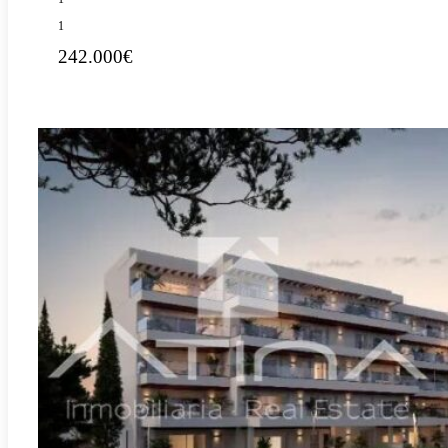
1
242.000€
REF:
A-
El Verger
3443ResAedas