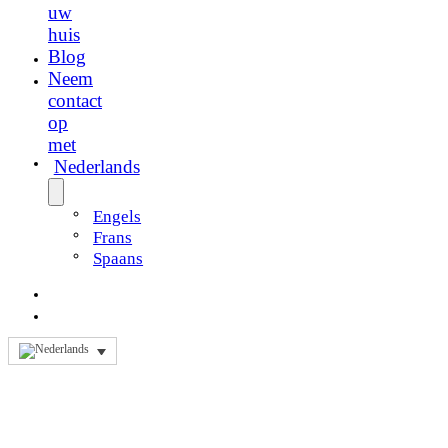
uw
huis
Blog
Neem
contact
op
met
Nederlands
Engels
Frans
Spaans