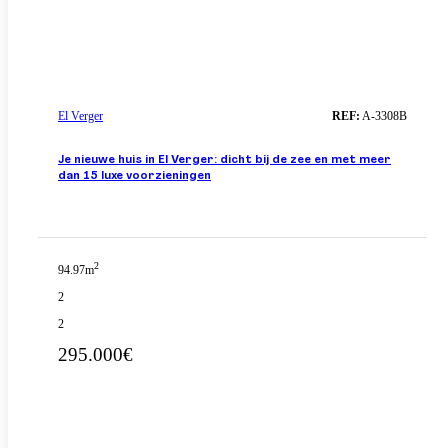
El Verger
REF:
A-3308B
Je nieuwe huis in El Verger: dicht bij de zee en met meer
dan 15 luxe voorzieningen
2
94.97m
2
2
295.000€