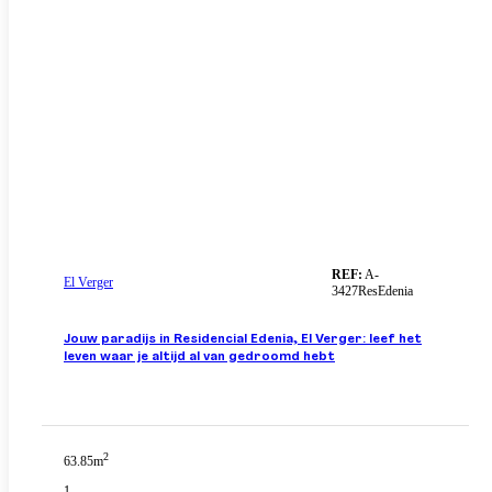
REF:
A-
El Verger
3427ResEdenia
Jouw paradijs in Residencial Edenia, El Verger: leef het
leven waar je altijd al van gedroomd hebt
2
63.85m
1