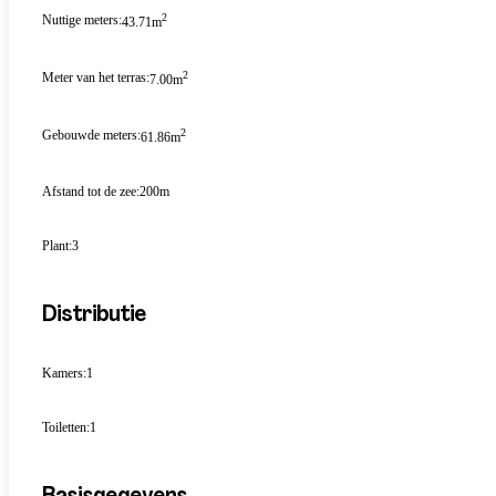
2
Nuttige meters:
43.71m
2
Meter van het terras:
7.00m
2
Gebouwde meters:
61.86m
Afstand tot de zee:
200m
Plant:
3
Distributie
Kamers:
1
Toiletten:
1