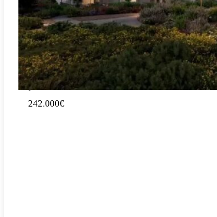
Jouw paradijs in Residencial Edenia, El Verger: leef het
leven waar je altijd al van gedroomd hebt
2
61.86m
1
1
242.000€