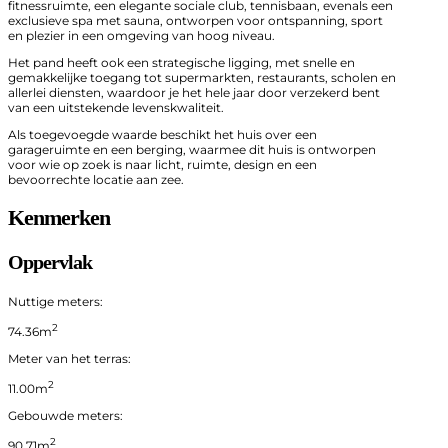
fitnessruimte, een elegante sociale club, tennisbaan, evenals een
exclusieve spa met sauna, ontworpen voor ontspanning, sport
en plezier in een omgeving van hoog niveau.
Het pand heeft ook een strategische ligging, met snelle en
gemakkelijke toegang tot supermarkten, restaurants, scholen en
allerlei diensten, waardoor je het hele jaar door verzekerd bent
van een uitstekende levenskwaliteit.
Als toegevoegde waarde beschikt het huis over een
garageruimte en een berging, waarmee dit huis is ontworpen
voor wie op zoek is naar licht, ruimte, design en een
bevoorrechte locatie aan zee.
Kenmerken
Oppervlak
Nuttige meters:
2
74.36m
Meter van het terras:
2
11.00m
Gebouwde meters:
2
90.71m