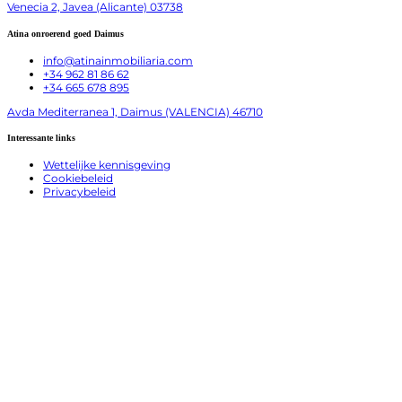
Venecia 2, Javea (Alicante) 03738
Atina onroerend goed Daimus
info@atinainmobiliaria.com
+34 962 81 86 62
+34 665 678 895
Avda Mediterranea 1, Daimus (VALENCIA) 46710
Interessante links
Wettelijke kennisgeving
Cookiebeleid
Privacybeleid