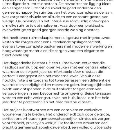
uitnodigende ruimtes ontstaan. De bevoorrechte ligging biedt
een aangenaam uitzicht op zowel de goed onderhouden
gemeenschappelijke ruimtes van het wooncomplex als de laan,
wat zorgt voor visuele amplitude en een constant gevoel van
welzijn. De indeling van het interieur is zorgvuldig ontworpen
om elke ruimte te optimaliseren, waardoor een praktische,
evenwichtige en goed georganiseerde woning ontstaat.
Het heeft twee ruime slaapkamers uitgerust met ingebouwde
kasten die zorgen voor een uitstekende opslagcapaciteit,
evenals twee complete badkamers met moderne afwerking en
hoogwaardige materialen die zorgen voor een elegante en
functionele stijl.
Het daggedeelte bestaat uit een ruime woon-eetkamer die
naadloos aansluit op een open keuken met een centraal eiland,
waardoor een eigentijdse, comfortabele sfeer ontstaat die
perfect is aangepast aan het moderne leven. Vanuit deze
hoofdruimte is er toegang tot twee terrassen, een differentiële
waarde die veelzijdigheid en meerdere gebruiksmogelijkheden
biedt: van ontspannen in de buitenlucht tot genieten van
vergaderingen in een bevoorrechte omgeving. Beide terrassen
worden een echt verlengstuk van het huis, ideaal om het hele
jaar door te profiteren van het mediterrane klimaat.
Het project is ontworpen om een complete en exclusieve
woonervaring te bieden. Het onderscheidt zich door de grote,
perfect onderhouden gemeenschappelijke ruimtes die zorgen
voor frisheid, privacy en welzijn. De faciliteiten omvatten een
prachtig gemeenschappelijk zwembad, een volledig uitgeruste