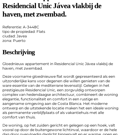
Residencial Unic Jávea vlakbij de
haven, met zwembad.
Referentie: A-3448C
tipo de propiedad: Flats
ciudad: Javea
zona: Puerto
Beschrijving
Gloednieuw appartement in Residencial Unic Jávea vlakbij de
haven, met zwembad.
Deze voorname gloednieuwe flat wordt gepresenteerd als een
uitzonderlijke kans voor degenen die willen genieten van de
ware essentie van de mediterrane levensstijl. Gelegen in het
prestigieuze Residencial Unic, een zorgvuldig ontworpen
complex van hedendaagse architectuur, combineert de woning
elegantie, functionaliteit en comfort in een rustige en
aangename omgeving aan de Costa Blanca. Het moderne
ontwerp en de uitstekende locatie maken het een ideale woning
als permanente verblijfplaats of als vakantiehuis met alle
comfort van thuis.
De woning, op het zuiden gericht en gelegen op een hoek, valt
vooral op door de buitengewone lichtinval, waardoor er de hele
dag door overvloedig daglicht binnenvalt en er warme, open en