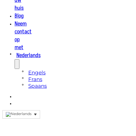
huis
Blog
Neem
contact
op
met
Nederlands
Engels
Frans
Spaans