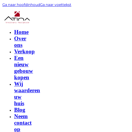
Ga naar hoofdinhoud
Ga naar voettekst
Home
Over
ons
Verkoop
Een
nieuw
gebouw
kopen
Wij
waarderen
uw
huis
Blog
Neem
contact
op