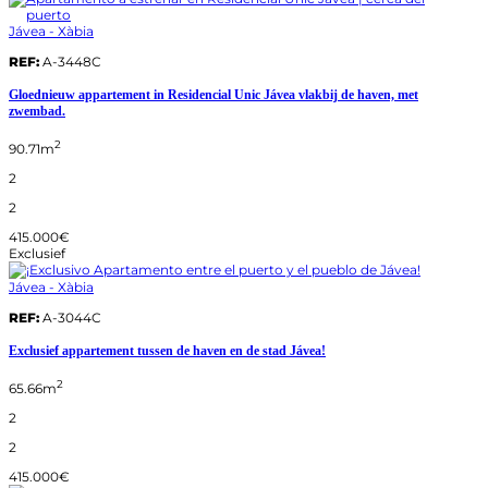
Jávea - Xàbia
REF:
A-3448C
Gloednieuw appartement in Residencial Unic Jávea vlakbij de haven, met
zwembad.
2
90.71m
2
2
415.000€
Exclusief
Jávea - Xàbia
REF:
A-3044C
Exclusief appartement tussen de haven en de stad Jávea!
2
65.66m
2
2
415.000€