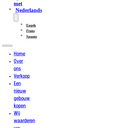
met
Nederlands
Engels
Frans
Spaans
Home
Over
ons
Verkoop
Een
nieuw
gebouw
kopen
Wij
waarderen
uw