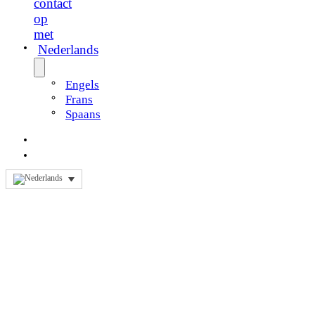
contact
op
met
Nederlands
Engels
Frans
Spaans