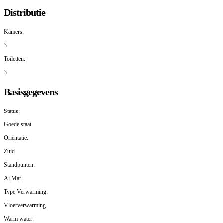
Distributie
Kamers:
3
Toiletten:
3
Basisgegevens
Status:
Goede staat
Oriëntatie:
Zuid
Standpunten:
Al Mar
Type Verwarming:
Vloerverwarming
Warm water: