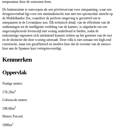
temperatuur door de seizoenen heen.
De buitenruimte is ontworpen als een privéreservaat voor ontspanning, waar een
designzwembad ligt voor een minimalistische tuin met een spectaculair uitzicht op
de Middellandse Zee, waardoor de perfecte omgeving is gecreëerd om te
ontspannen in de Levantijnse zon. Elk technisch detail, van de efficiëntie van de
omheiningen tot de intelligente verdeling van de kamers, is uitgedacht om een
ongecompliceerde levensstijl met weinig onderhoud te bieden, zodat de
toekomstige eigenaren zich uitsluitend kunnen richten op het genieten van de rust
en de distinctie die deze woning uitstraalt. Deze villa is niet zomaar een high-end
constructie, maar een geraffineerd en modern huis dat de essentie van de nieuwe
luxe aan de Spaanse kust vertegenwoordigt.
Kenmerken
Oppervlak
Nuttige meters:
2
178.20m
Gebouwde meters:
2
198.00m
Meters Perceel:
2
1000m