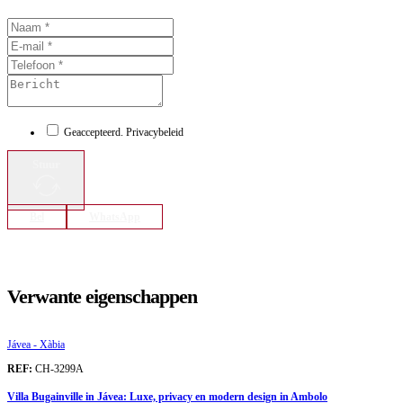
Geaccepteerd. Privacybeleid
Stuur
Bel
WhatsApp
Verwante eigenschappen
Jávea - Xàbia
REF:
CH-3299A
Villa Bugainville in Jávea: Luxe, privacy en modern design in Ambolo