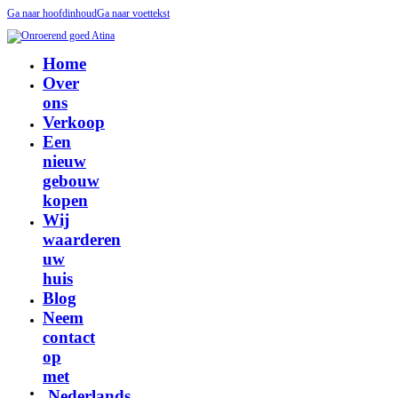
Ga naar hoofdinhoud
Ga naar voettekst
Home
Over
ons
Verkoop
Een
nieuw
gebouw
kopen
Wij
waarderen
uw
huis
Blog
Neem
contact
op
met
Nederlands