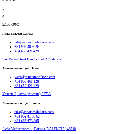
419.00m
5
4
2.190.000€
Atina Vastgoed Gandia
info@atinainmobiliaria.com
+34 962 80 30 94
+34 650 421 429
San Rafael straat Gandia 46702 (Valencia)
Atina onroerend goed Javea
javea@atinainmobiliaria.com
+34 966 461 128
+34 650 421 429
Venecia 2, Javea (Alicante) 03738
Atina onroerend goed Daimus
info@atinainmobiliaria.com
+34 962 81 86 62
+34 665 678 895
Avda Mediterranea 1, Daimus (VALENCIA) 46710