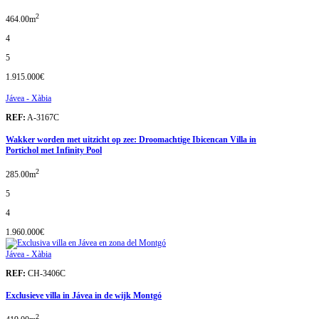
2
464.00m
4
5
1.915.000€
Jávea - Xàbia
REF:
A-3167C
Wakker worden met uitzicht op zee: Droomachtige Ibicencan Villa in
Portichol met Infinity Pool
2
285.00m
5
4
1.960.000€
Jávea - Xàbia
REF:
CH-3406C
Exclusieve villa in Jávea in de wijk Montgó
2