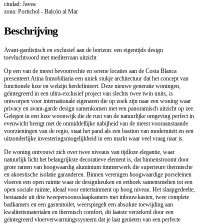
ciudad: Javea
zona: Portichol - Balcón al Mar
Beschrijving
Avant-gardistisch en exclusief aan de horizon: een eigentijds design
toevluchtsoord met mediterraan uitzicht
Op een van de meest bevoorrechte en serene locaties aan de Costa Blanca
presenteert Atina Inmobiliaria een uniek stukje architectuur dat het concept van
functionele luxe en welzijn herdefinieert. Deze nieuwe generatie woningen,
geïntegreerd in een ultra-exclusief project van slechts twee twin units, is
ontworpen voor internationale eigenaren die op zoek zijn naar een woning waar
privacy en avant-garde design samenkomen met een panoramisch uitzicht op zee.
Gelegen in een luxe woonwijk die de rust van de natuurlijke omgeving perfect in
evenwicht brengt met de onmiddellijke nabijheid van de meest vooraanstaande
voorzieningen van de regio, staat het pand als een bastion van moderniteit en een
uitzonderlijke investeringsmogelijkheid in een markt waar veel vraag naar is.
De woning ontvouwt zich over twee niveaus van tijdloze elegantie, waar
natuurlijk licht het belangrijkste decoratieve element is, dat binnenstroomt door
grote ramen van hoogwaardig aluminium timmerwerk die superieure thermische
en akoestische isolatie garanderen. Binnen verenigen hoogwaardige porseleinen
vloeren een open ruimte waar de designkeuken en eethoek samensmelten tot een
open sociale ruimte, ideaal voor entertainment op hoog niveau. Het slaapgedeelte,
bestaande uit drie tweepersoonsslaapkamers met inbouwkasten, twee complete
badkamers en een gastentoilet, weerspiegelt een absolute toewijding aan
kwaliteitsmaterialen en thermisch comfort, dit laatste verzekerd door een
geïntegreerd vloerverwarmingssysteem dat je laat genieten van een perfecte