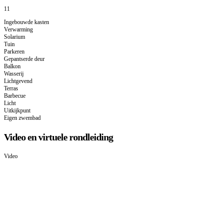
11
Ingebouwde kasten
Verwarming
Solarium
Tuin
Parkeren
Gepantserde deur
Balkon
Wasserij
Lichtgevend
Terras
Barbecue
Licht
Uitkijkpunt
Eigen zwembad
Video en virtuele rondleiding
Video