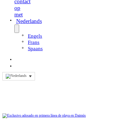
contact
op
met
Nederlands
Engels
Frans
Spaans