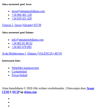
Atina onroerend goed Javea
javea@atinainmobiliaria.com
+34 966 461 128
+34 650 421 429
Venecia 2, Javea (Alicante) 03738
Atina onroerend goed Daimus
info@atinainmobiliaria.com
+34 962 81 86 62
+34 665 678 895
Avda Mediterranea 1, Daimus (VALENCIA) 46710
Interessante links
Wettelijke kennisgeving
Cookiebeleid
Privacybeleid
Atina Inmobiliaria © 2026 Alle rechten voorbehouden. | Ontworpen door
Avant
CEM
&
DCIP
op
denia.com