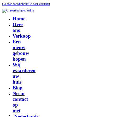
Ga naar hoofdinhoud
Ga naar voettekst
Home
Over
ons
Verkoop
Een
nieuw
gebouw
kopen
Wij
waarderen
uw
huis
Blog
Neem
contact
op
met
Nederlands