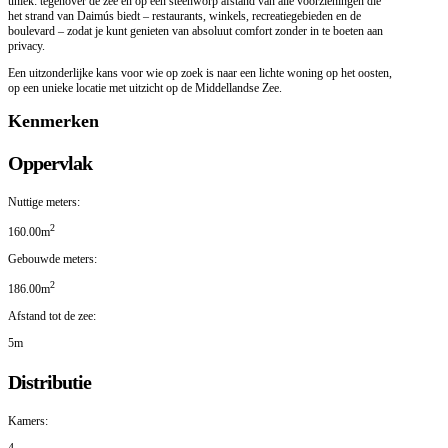
uniek: tegenover de zee en op een steenworp afstand van alle voorzieningen die
het strand van Daimús biedt – restaurants, winkels, recreatiegebieden en de
boulevard – zodat je kunt genieten van absoluut comfort zonder in te boeten aan
privacy.
Een uitzonderlijke kans voor wie op zoek is naar een lichte woning op het oosten,
op een unieke locatie met uitzicht op de Middellandse Zee.
Kenmerken
Oppervlak
Nuttige meters:
2
160.00m
Gebouwde meters:
2
186.00m
Afstand tot de zee:
5m
Distributie
Kamers:
4