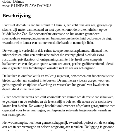
ciudad: Daimus
zona: 1ª LINEA PLAYA DAIMUS
Beschrijving
Exclusief dorpshuis aan het strand in Daimús, een echt huis aan zee, gelegen op
slechts vijf meter van het zand en met open en ononderbroken uitzicht op de
Middellandse Zee. De bevoorrechte oriëntatie op het oosten garandeert
spectaculaire zonsopgangen en een buitengewone helderheid gedurende de dag,
waardoor elke kamer een ruimte wordt die baadt in natuurlijk licht.
De woning is verdeeld in drie ruime tweepersoonsslaapkamers, allemaal met
inbouwkasten, plus een praktische zolder die veelzijdigheid biedt als extra
rustruimte, privékantoor of ontspanningsruimte. Het heeft twee complete
badkamers en een elegante aparte woon-eetkamer, perfect gedifferentieerd, ideaal
om te genieten van familiebijeenkomsten met de zee als achtergrond.
De keuken is onafhankelijk en volledig uitgerust, ontworpen om functionaliteit te
bieden zonder aan comfort in te boeten. De marmeren vloeren zorgen voor een
gedistingeerde en tijdloze afwerking en versterken het gevoel van kwaliteit en
degelijkheid in het hele pand.
Buiten wordt het terras een echt voorrecht: een ruimte om de zee te aanschouwen,
te genieten van de zeebries en de levensstijl te beleven die alleen zo’n exclusieve
locatie kan bieden. De woning beschikt ook over een afgesloten garageruimte met
capaciteit voor twee voertuigen, een bijzonder relevante toegevoegde waarde in
een strandgebied.
Het wooncomplex heeft een gemeenschappelijk zwembad, perfect om de ervaring
aan zee in een verzorgde en selecte omgeving aan te vullen. De ligging is gewoon