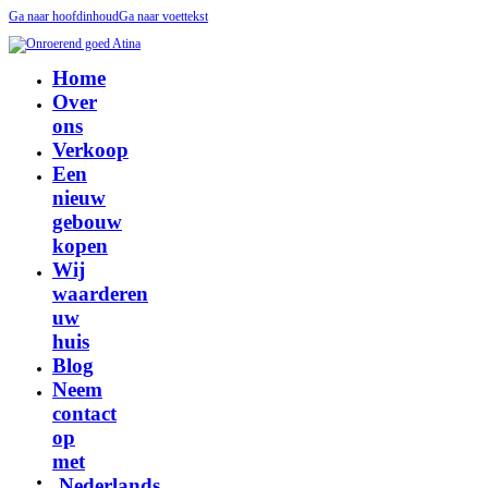
Ga naar hoofdinhoud
Ga naar voettekst
Home
Over
ons
Verkoop
Een
nieuw
gebouw
kopen
Wij
waarderen
uw
huis
Blog
Neem
contact
op
met
Nederlands