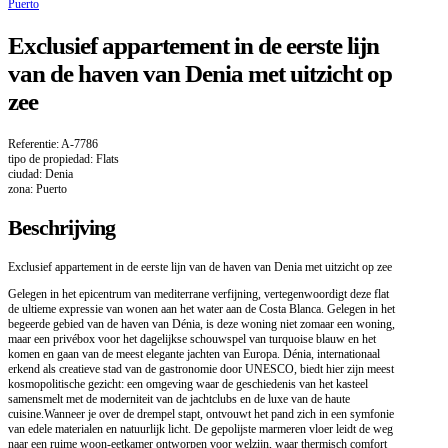
Puerto
Exclusief appartement in de eerste lijn
van de haven van Denia met uitzicht op
zee
Referentie: A-7786
tipo de propiedad: Flats
ciudad: Denia
zona: Puerto
Beschrijving
Exclusief appartement in de eerste lijn van de haven van Denia met uitzicht op zee
Gelegen in het epicentrum van mediterrane verfijning, vertegenwoordigt deze flat
de ultieme expressie van wonen aan het water aan de Costa Blanca. Gelegen in het
begeerde gebied van de haven van Dénia, is deze woning niet zomaar een woning,
maar een privébox voor het dagelijkse schouwspel van turquoise blauw en het
komen en gaan van de meest elegante jachten van Europa. Dénia, internationaal
erkend als creatieve stad van de gastronomie door UNESCO, biedt hier zijn meest
kosmopolitische gezicht: een omgeving waar de geschiedenis van het kasteel
samensmelt met de moderniteit van de jachtclubs en de luxe van de haute
cuisine.Wanneer je over de drempel stapt, ontvouwt het pand zich in een symfonie
van edele materialen en natuurlijk licht. De gepolijste marmeren vloer leidt de weg
naar een ruime woon-eetkamer ontworpen voor welzijn, waar thermisch comfort