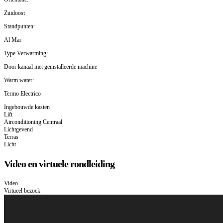
Zuidoost
Standpunten:
Al Mar
Type Verwarming:
Door kanaal met geïnstalleerde machine
Warm water:
Termo Electrico
Ingebouwde kasten
Lift
Airconditioning Centraal
Lichtgevend
Terras
Licht
Video en virtuele rondleiding
Video
Virtueel bezoek