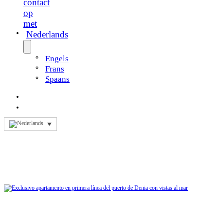
contact
op
met
Nederlands
Engels
Frans
Spaans