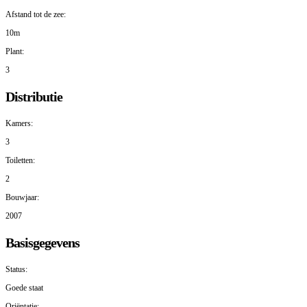
Afstand tot de zee:
10m
Plant:
3
Distributie
Kamers:
3
Toiletten:
2
Bouwjaar:
2007
Basisgegevens
Status:
Goede staat
Oriëntatie: