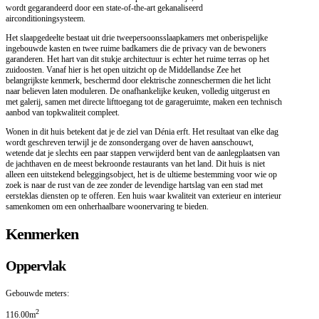
wordt gegarandeerd door een state-of-the-art gekanaliseerd
airconditioningsysteem.
Het slaapgedeelte bestaat uit drie tweepersoonsslaapkamers met onberispelijke
ingebouwde kasten en twee ruime badkamers die de privacy van de bewoners
garanderen. Het hart van dit stukje architectuur is echter het ruime terras op het
zuidoosten. Vanaf hier is het open uitzicht op de Middellandse Zee het
belangrijkste kenmerk, beschermd door elektrische zonneschermen die het licht
naar believen laten moduleren. De onafhankelijke keuken, volledig uitgerust en
met galerij, samen met directe lifttoegang tot de garageruimte, maken een technisch
aanbod van topkwaliteit compleet.
Wonen in dit huis betekent dat je de ziel van Dénia erft. Het resultaat van elke dag
wordt geschreven terwijl je de zonsondergang over de haven aanschouwt,
wetende dat je slechts een paar stappen verwijderd bent van de aanlegplaatsen van
de jachthaven en de meest bekroonde restaurants van het land. Dit huis is niet
alleen een uitstekend beleggingsobject, het is de ultieme bestemming voor wie op
zoek is naar de rust van de zee zonder de levendige hartslag van een stad met
eersteklas diensten op te offeren. Een huis waar kwaliteit van exterieur en interieur
samenkomen om een onherhaalbare woonervaring te bieden.
Kenmerken
Oppervlak
Gebouwde meters:
2
116.00m