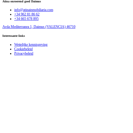
Atina onroerend goed Daimus
info@atinainmobiliaria.com
+34 962 81 86 62
+34 665 678 895
Avda Mediterranea 1, Daimus (VALENCIA) 46710
Interessante links
Wettelijke kennisgeving
Cookiebeleid
Privacybeleid