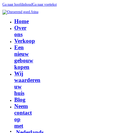
Ga naar hoofdinhoud
Ga naar voettekst
Home
Over
ons
Verkoop
Een
nieuw
gebouw
kopen
Wij
waarderen
uw
huis
Blog
Neem
contact
op
met
Nederlands