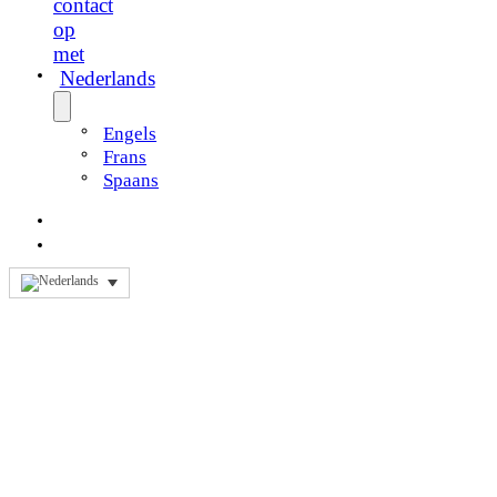
contact
op
met
Nederlands
Engels
Frans
Spaans