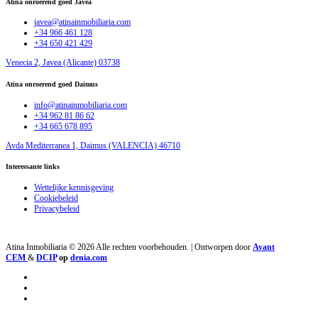
Atina onroerend goed Javea
javea@atinainmobiliaria.com
+34 966 461 128
+34 650 421 429
Venecia 2, Javea (Alicante) 03738
Atina onroerend goed Daimus
info@atinainmobiliaria.com
+34 962 81 86 62
+34 665 678 895
Avda Mediterranea 1, Daimus (VALENCIA) 46710
Interessante links
Wettelijke kennisgeving
Cookiebeleid
Privacybeleid
Atina Inmobiliaria © 2026 Alle rechten voorbehouden. | Ontworpen door
Avant
CEM
&
DCIP
op
denia.com