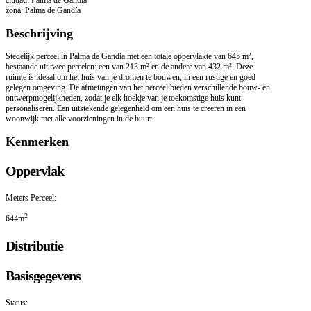
ciudad: Palma de Gandia
zona: Palma de Gandía
Beschrijving
Stedelijk perceel in Palma de Gandia met een totale oppervlakte van 645 m²,
bestaande uit twee percelen: een van 213 m² en de andere van 432 m². Deze
ruimte is ideaal om het huis van je dromen te bouwen, in een rustige en goed
gelegen omgeving. De afmetingen van het perceel bieden verschillende bouw- en
ontwerpmogelijkheden, zodat je elk hoekje van je toekomstige huis kunt
personaliseren. Een uitstekende gelegenheid om een huis te creëren in een
woonwijk met alle voorzieningen in de buurt.
Kenmerken
Oppervlak
Meters Perceel:
2
644m
Distributie
Basisgegevens
Status: