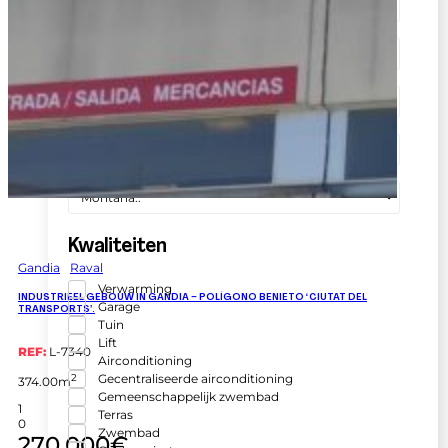
Población
Zone
Seleccionar zona
Aantal badkamers
1, 2, 3...
Aantal kamers
1, 2, 3...
Weergaven
Montaña..
Kwaliteiten
Gandia
Raval
Verwarming
INDUSTRIEEL GEBOUW IN GANDIA – POLÍGONO BENIETO ‘CIUTAT DEL
Garage
TRANSPORTS’.
Tuin
Lift
REF:
L-7340
Airconditioning
Gecentraliseerde airconditioning
2
374.00m
Gemeenschappelijk zwembad
1
Terras
0
Zwembad
270.000€