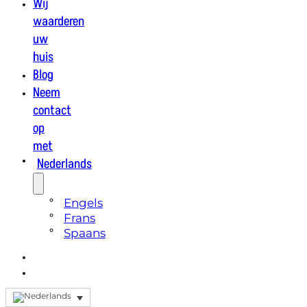
Wij
waarderen
uw
huis
Blog
Neem
contact
op
met
Nederlands
Engels
Frans
Spaans