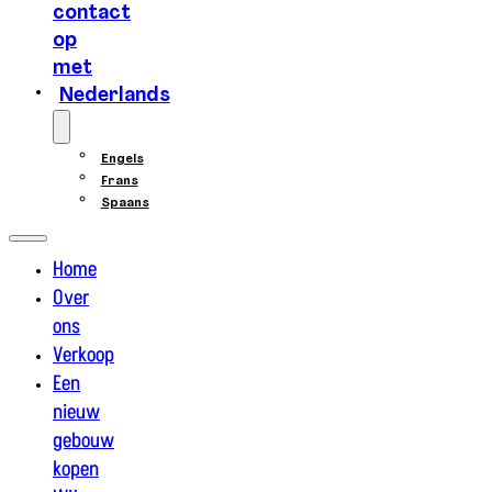
contact
op
met
Nederlands
Engels
Frans
Spaans
Home
Over
ons
Verkoop
Een
nieuw
gebouw
kopen